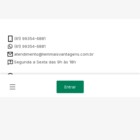
(61) 99354-6881
(61) 99354-6881
atendimento@temmaisvantagens.com.br
Segunda a Sexta das 9h às 18h
Como Funciona
Entrar
Administrado por:
@2011/2026 Todos os direitos reservados é de uso exclusivo