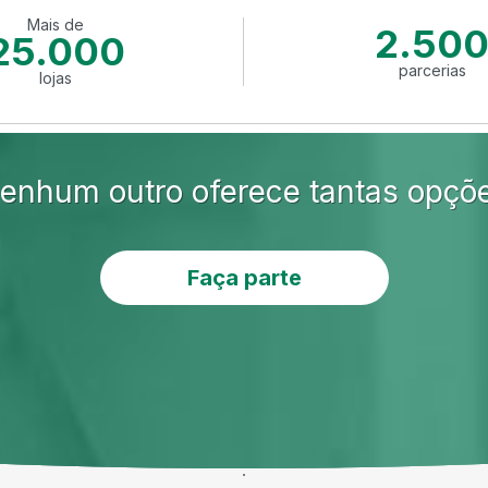
Mais de
2.50
25.000
parcerias
lojas
enhum outro oferece tantas opçõ
Faça parte