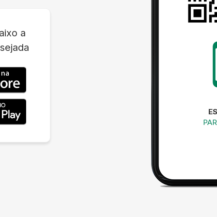
aixo a
sejada
E
PAR