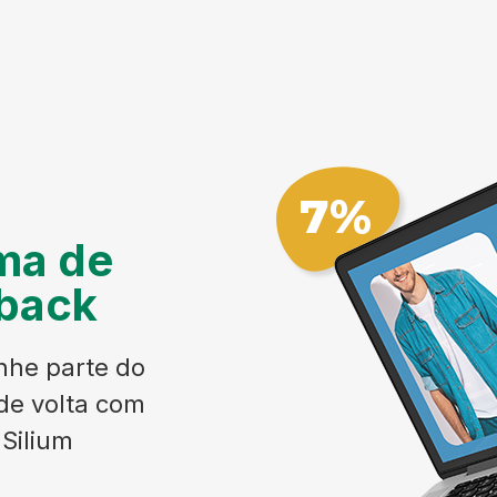
ma de
back
he parte do
de volta com
Silium