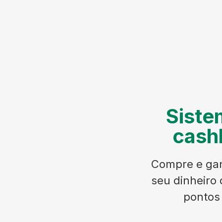
Siste
cash
Compre e gan
seu dinheiro 
pontos 