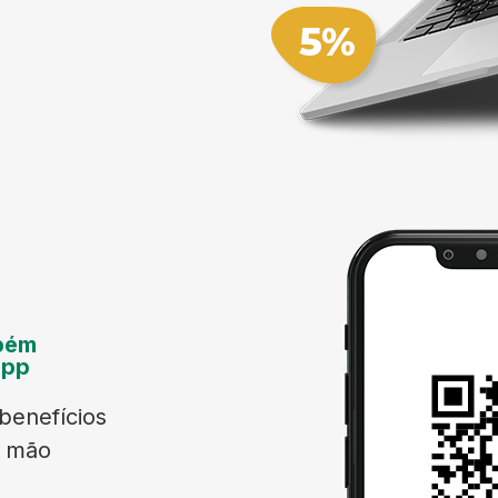
bém
App
benefícios
a mão