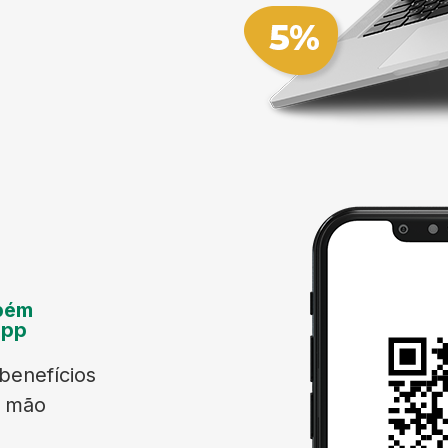
bém
App
benefícios
a mão