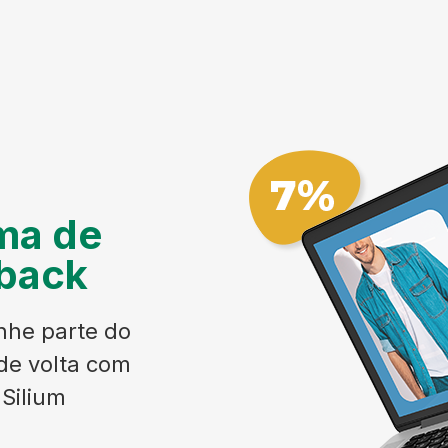
ma de
back
he parte do
de volta com
Silium