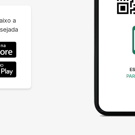
aixo a
sejada
E
PAR