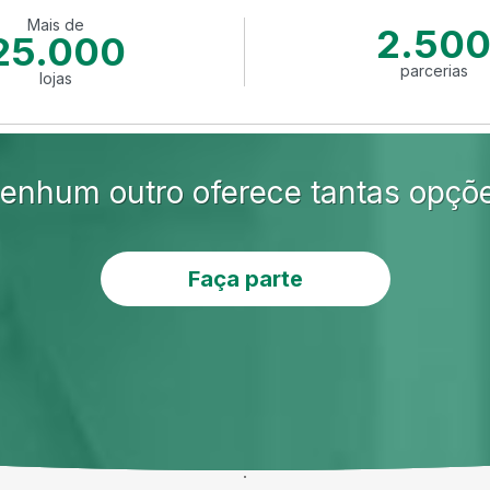
Mais de
2.50
25.000
parcerias
lojas
enhum outro oferece tantas opçõ
Faça parte