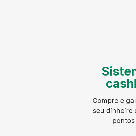
Siste
cash
Compre e gan
seu dinheiro 
pontos 